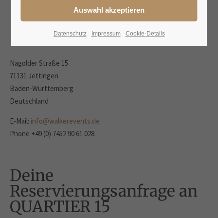
Datenschutz
Impressum
Cookie-Details
Nagolder Straße 15
71131 Jettingen
Baden-Württemberg
Deutschland
E-Mail:
info@walkerevents.de
Phone +49 (0) 7452 90 61 028
Deine
Reservierungsanfrage an
QUARTIER 15